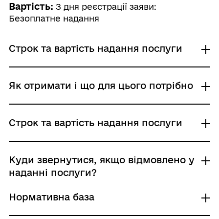
Вартість:
З дня реєстрації заяви:
Безоплатне надання
Строк та вартість надання послуги
З дня реєстрації заяви
Як отримати і що для цього потрібно
Адміністративний збір: Безоплатне надання /
0 UAH /
Строк надання: 14 днів (робочі)
Де отримати
Строк та вартість надання послуги
Центр надання адміністративних послуг
Територіальні органи Державної служби з
питань геодезії, картографії та кадастру
З дня реєстрації заяви
Куди звернутися, якщо відмовлено у
Адміністративний збір: Безоплатне надання /
наданні послуги?
Хто і як може подати заяву:
0 UAH /
заявник: письмово; електронною поштою;
Строк надання: 14 днів (робочі)
Нормативна база
online: https://e.land.gov.ua/services
Підстави для відмови у наданні послуги:
представник заявника: письмово;