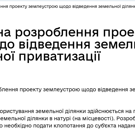
ння проекту землеустрою щодо відведення земельної ділянк
на розроблення прое
о відведення земель
ої приватизації
блення проекту землеустрою щодо відведення зе
ористування земельної ділянки здійснюється на пі
ельної ділянки в натурі (на місцевості). Розроб
го необхідно подати клопотання до суб'єкта надан