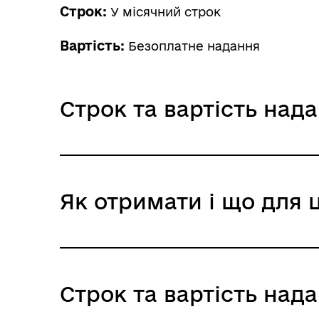
Строк:
У місячний строк
Вартість:
Безоплатне надання
Строк та вартість над
Звичайне надання
Як отримати і що для 
Адміністративний збір: Безоплатне нада
Строк надання: У місячний строк
Де отримати
Строк та вартість над
Територіальні органи Державної служби 
Обласні, Київська та Севастопольська м