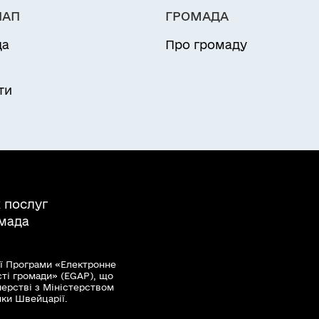
відповідним пакетом документів.
НАП
ГРОМАДА
да
Про громаду
мання результату
вору оренди земельної ділянки водного фонду т
и
ти
 послуг
омада
ї Програми «Електронне
сті громади» (EGAP), що
нерстві з Міністерством
мки Швейцарії.