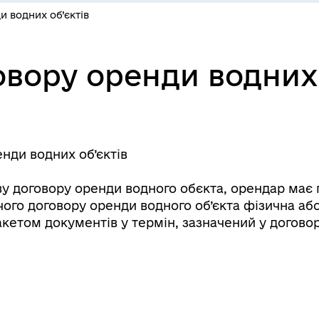
 водних об’єктів
вору оренди водних 
нди водних об’єктів
ву договору оренди водного обєкта, орендар має 
чого договору оренди водного об’єкта фізична аб
етом документів у термін, зазначений у договорі,