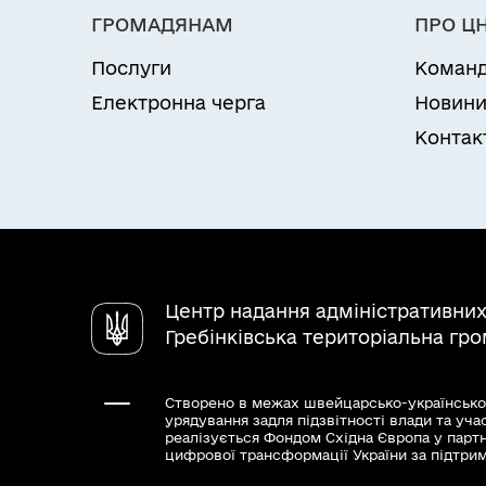
орендодавця із відповідною заявою та 
ГРОМАДЯНАМ
ПРО Ц
Послуги
Коман
Результати та способи отри
Додаткова угода про поновлення дого
Електронна черга
Новин
об‘єкта
Контак
Центр надання адміністративних
Гребінківська територіальна гр
Створено в межах швейцарсько-українсько
урядування задля підзвітності влади та уча
реалізується Фондом Східна Європа у парт
цифрової трансформації України за підтри