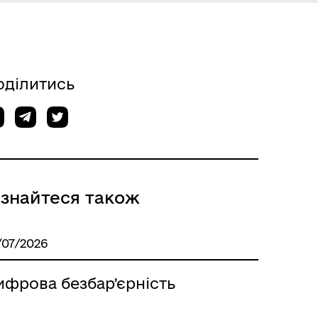
оділитись
ізнайтеся також
/07/2026
ифрова безбарʼєрність