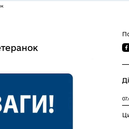
ок
П
етеранок
Д
07
Ц