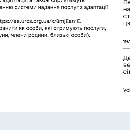
 адаптації, а також сприятимуть
П
ню системи надання послуг з адаптації
н
с
ps://ee.urcs.org.ua/x/8mjEan1E.
ц
овнити як особи, які отримують послуги,
куни, члени родини, близькі особи).
19
Д
ве
сі
Ус