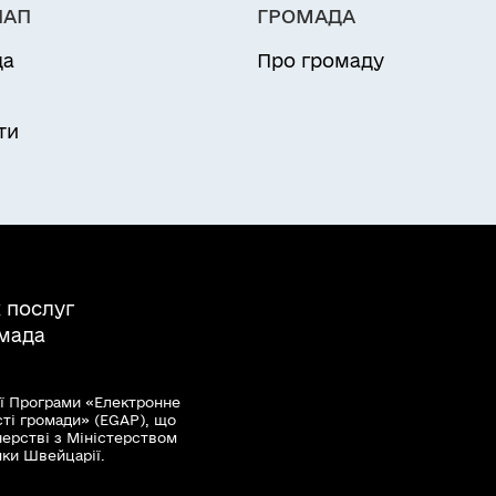
НАП
ГРОМАДА
да
Про громаду
и
ти
 послуг
омада
ї Програми «Електронне
сті громади» (EGAP), що
нерстві з Міністерством
мки Швейцарії.