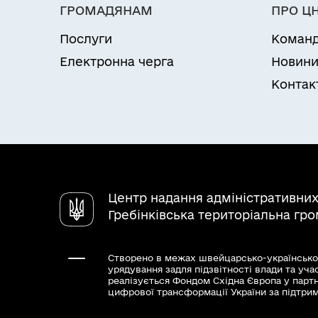
ГРОМАДЯНАМ
ПРО Ц
Послуги
Коман
Електронна черга
Новин
Контак
Центр надання адміністративних
Гребінківська територіальна гр
Створено в межах швейцарсько-українсько
урядування задля підзвітності влади та уча
реалізується Фондом Східна Європа у парт
цифрової трансформації України за підтри