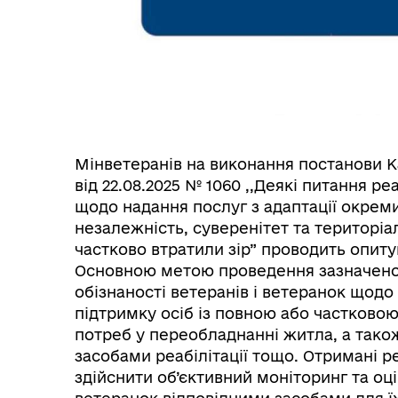
Мінветеранів на виконання постанови Ка
від 22.08.2025 № 1060 ,,Деякі питання р
щодо надання послуг з адаптації окреми
незалежність, суверенітет та територіал
частково втратили зір” проводить опиту
Основною метою проведення зазначеног
обізнаності ветеранів і ветеранок щодо
підтримку осіб із повною або частковою
потреб у переобладнанні житла, а так
засобами реабілітації тощо. Отримані р
здійснити об’єктивний моніторинг та оц