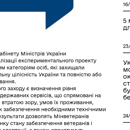
16
5 
дл
23
бінету Міністрів України
еалізації експериментального проекту
Ук
м категоріям осіб, які захищали
м
ьну цілісність України та повністю або
ок
вання.
с
о заходу є визначення рівня
б
 державних сервісів, що спрямовані на
б
 втратою зору, умов їх проживання,
ож забезпечення необхідними технічними
24
езультати дозволять Мінветеранів
інку стану забезпечення ветеранів і