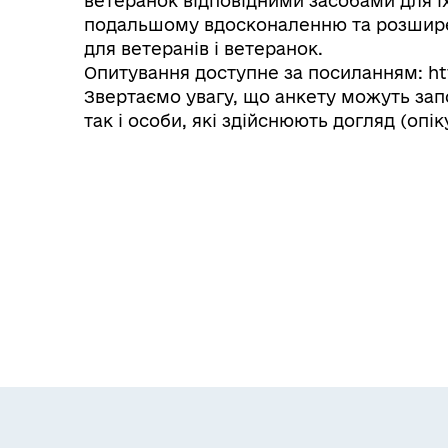
ветеранок відповідними засобами для їх
подальшому вдосконаленню та розширен
для ветеранів і ветеранок.
Опитування доступне за посиланням: htt
Звертаємо увагу, що анкету можуть зап
так і особи, які здійснюють догляд (опі