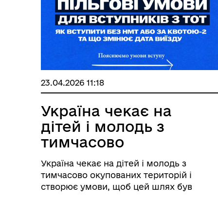
23.04.2026 11:18
Україна чекає на
дітей і молодь з
тимчасово
окупованих
Україна чекає на дітей і молодь з
територій і створює
тимчасово окупованих територій і
умови, щоб цей шлях
створює умови, щоб цей шлях був
реальним, доступним і безпечним.
був реальним,