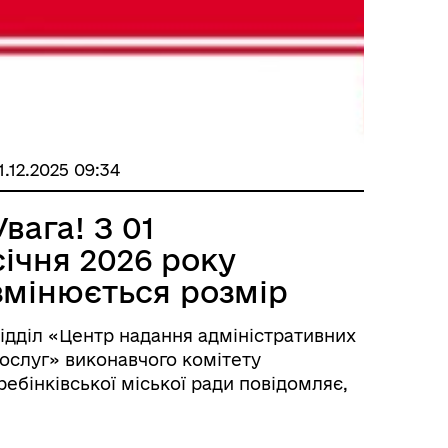
1.12.2025 09:34
Увага! З 01
січня 2026 року
змінюється розмір
адміністративного
ідділ «Центр надання адміністративних
збору за надання
ослуг» виконавчого комітету
послуг
ребінківської міської ради повідомляє,
о 01.01.2026 року змінюється розмір
дміністративного збору за надання