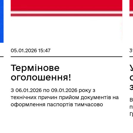
05.01.2026 15:47
3
Термінове
оголошення!
З 06.01.2026 по 09.01.2026 року з
технічних причин прийом документів на
В
оформлення паспортів тимчасово
п
призупинено! Прл відновлення послуги
Г
буде повідомлено додатково.
щ
Видача паспортів (ID-картка або
а
закордонний) буде здійснюватись в