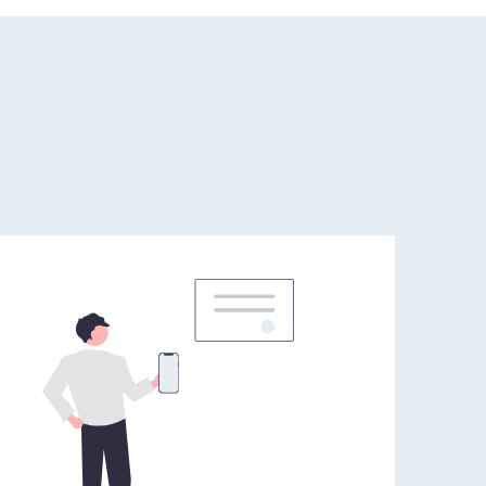
ослуг, зокрема у сфері державної
еєстрації речових прав на нерухоме
айно ...