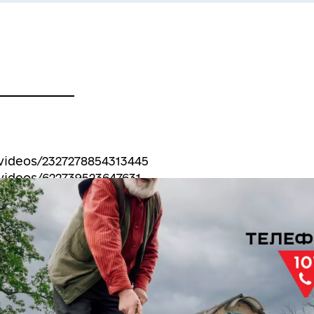
videos/2327278854313445
ideos/622739523647631
ideos/28127240716922822